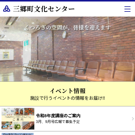
三郷町文化センター
くつろぎの空間が、皆様を迎えます
ようこそ、三郷町文化センターへ
イベント情報
施設で行うイベントの情報をお届け!!
令和8年度講座のご案内
3月、9月号広報で募集予定